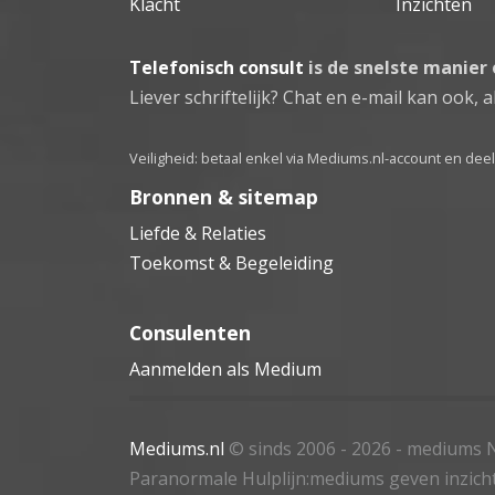
Klacht
Inzichten
Telefonisch consult
is de snelste manier
Liever schriftelijk? Chat en e-mail kan ook, al
Veiligheid: betaal enkel via Mediums.nl-account en de
Bronnen & sitemap
Liefde & Relaties
Toekomst & Begeleiding
Consulenten
Aanmelden als Medium
Mediums.nl
© sinds 2006 - 2026
- mediums N
Paranormale Hulplijn:mediums geven inzich