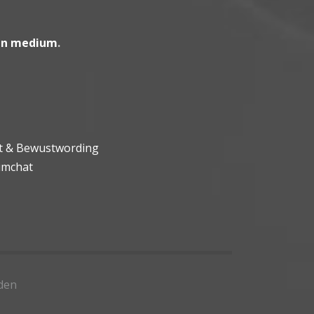
en medium
.
ht & Bewustwording
umchat
den