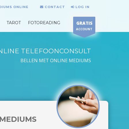
DIUMS ONLINE
CONTACT
LOG IN
TAROT
FOTOREADING
GRATIS
ACCOUNT
NLINE TELEFOONCONSULT
BELLEN MET ONLINE MEDIUMS
MEDIUMS