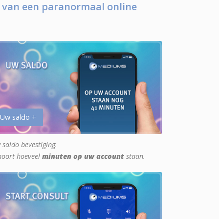
 van een paranormaal online
 Uw saldo +
 saldo bevestiging.
hoort hoeveel
minuten op uw account
staan.