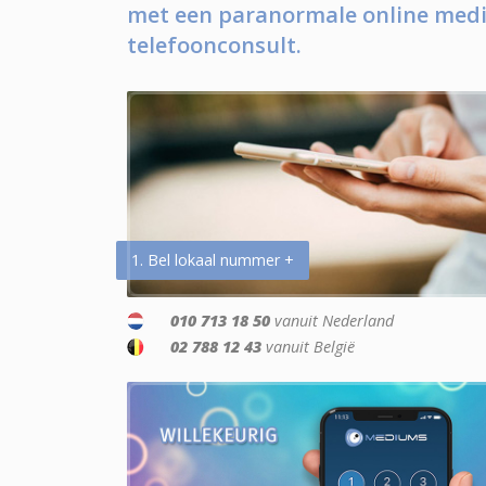
met een paranormale online medi
telefoonconsult.
1. Bel lokaal nummer +
010 713 18 50
vanuit Nederland
02 788 12 43
vanuit België