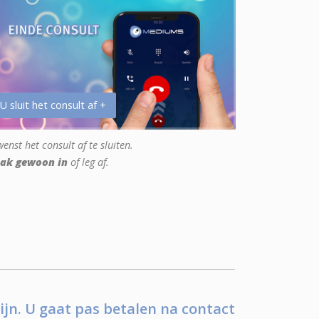
 U sluit het consult af +
enst het consult af te sluiten.
ak gewoon in
of leg af.
ijn. U gaat pas betalen na contact