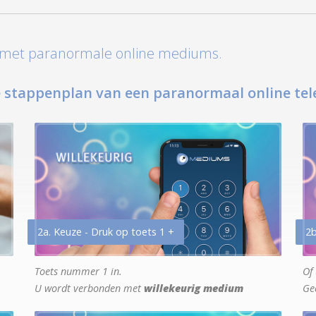
t met paranormale online mediums.
 stappenplan van een paranormaal online tel
2a. Keuze - Druk op toets 1 +
2b
Toets nummer 1 in.
Of 
U wordt verbonden met
willekeurig medium
Ge