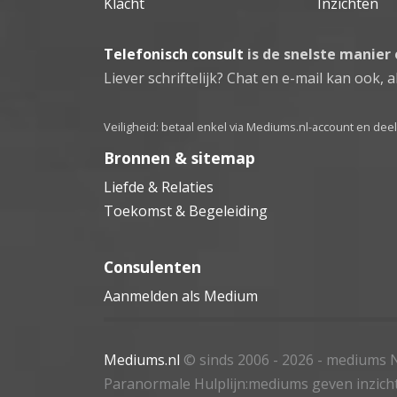
Klacht
Inzichten
Telefonisch consult
is de snelste manier
Liever schriftelijk? Chat en e-mail kan ook, al
Veiligheid: betaal enkel via Mediums.nl-account en de
Bronnen & sitemap
Liefde & Relaties
Toekomst & Begeleiding
Consulenten
Aanmelden als Medium
Mediums.nl
© sinds 2006 - 2026
- mediums N
Paranormale Hulplijn:mediums geven inzich