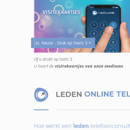
2c. Keuze - Druk op toets 3 +
Of u drukt op toets 3.
U hoort de
visitekaartjes van onze mediums
LEDEN
ONLINE TE
Hoe werkt een
leden
-telefoonconsult