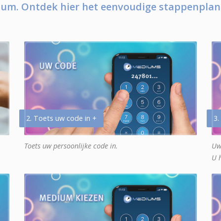
um. Ontdek hier het eenvoudige stappenplan
2. Toets uw code in +
3.
Toets uw persoonlijke code in.
Uw
U 