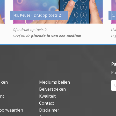
4b. Keuze - Druk op toets 2 +
5.
Of u drukt op toets 2.
Uw
Geef nu de
pincode in van een medium
U 
P
Pa
eken
Mediums bellen
Uw
Belverzoeken
nt
Kwaliteit
Contact
oorwaarden
Disclaimer