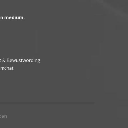
en medium
.
ht & Bewustwording
umchat
den