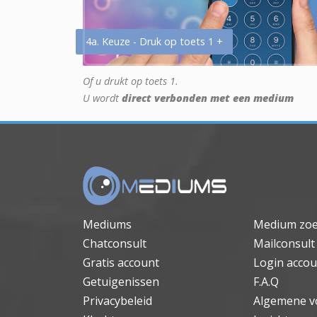
4a. Keuze - Druk op toets 1 +
Of u drukt op toets 1.
U wordt
direct verbonden met een medium
Mediums
Medium zo
Chatconsult
Mailconsult
Gratis account
Login accou
Getuigenissen
F.A.Q
Privacybeleid
Algemene v