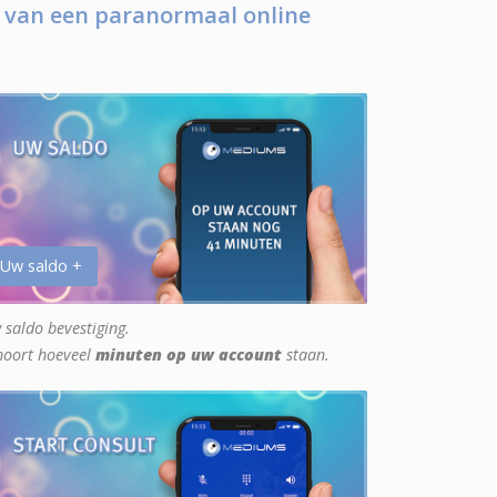
 van een paranormaal online
 Uw saldo +
 saldo bevestiging.
hoort hoeveel
minuten op uw account
staan.