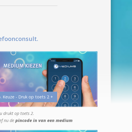
efoonconsult.
. Keuze - Druk op toets 2 +
u drukt op toets 2.
ef nu de
pincode in van een medium