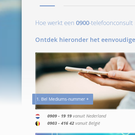
Hoe werkt een
0900
-telefoonconsul
Ontdek hieronder het eenvoudige
1. Bel Mediums-nummer +
0909 - 19 19
vanuit Nederland
0903 - 416 42
vanuit België