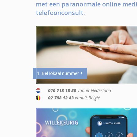
met een paranormale online medi
telefoonconsult.
1. Bel lokaal nummer +
010 713 18 50
vanuit Nederland
02 788 12 43
vanuit België