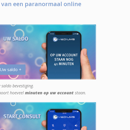
 van een paranormaal online
 Uw saldo +
 saldo bevestiging.
hoort hoeveel
minuten op uw account
staan.