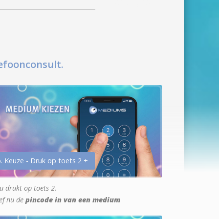
efoonconsult.
. Keuze - Druk op toets 2 +
u drukt op toets 2.
ef nu de
pincode in van een medium