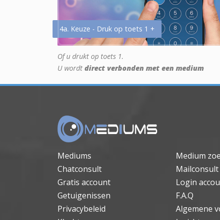
4a. Keuze - Druk op toets 1 +
Of u drukt op toets 1.
U wordt
direct verbonden met een medium
Mediums
Medium zo
Chatconsult
Mailconsult
Gratis account
Login accou
Getuigenissen
F.A.Q
Privacybeleid
Algemene v