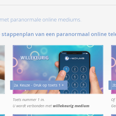
t met paranormale online mediums.
 stappenplan van een paranormaal online tel
2a. Keuze - Druk op toets 1 +
2b
Toets nummer 1 in.
Of 
U wordt verbonden met
willekeurig medium
Ge