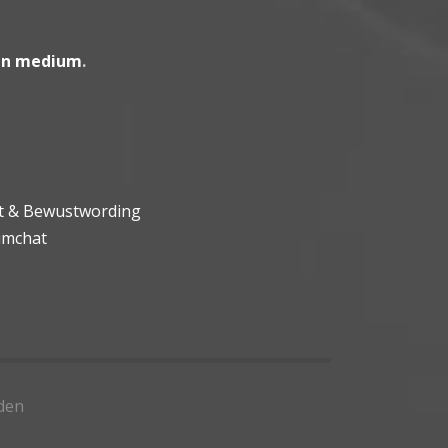
en medium
.
ht & Bewustwording
umchat
den