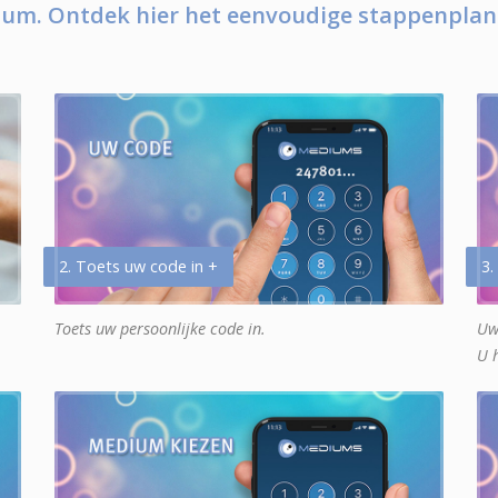
um. Ontdek hier het eenvoudige stappenplan
2. Toets uw code in +
3.
Toets uw persoonlijke code in.
Uw
U 