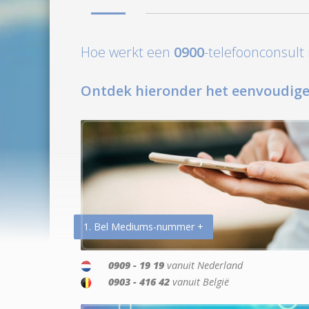
Hoe werkt een
0900
-telefoonconsul
Ontdek hieronder het eenvoudige
1. Bel Mediums-nummer +
0909 - 19 19
vanuit Nederland
0903 - 416 42
vanuit België