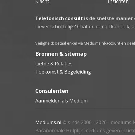
Klacht
Inzichten
Telefonisch consult
is de snelste manier
Liever schriftelijk? Chat en e-mail kan ook, al
Veiligheid: betaal enkel via Mediums.nl-account en de
Bronnen & sitemap
Liefde & Relaties
Toekomst & Begeleiding
Consulenten
Aanmelden als Medium
Mediums.nl
© sinds 2006 - 2026
- mediums N
Paranormale Hulplijn:mediums geven inzich