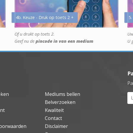
4b. Keuze - Druk op toets 2 +
5.
Of u drukt op toets 2.
Uw
Geef nu de
pincode in van een medium
U 
P
Pa
eken
Mediums bellen
Uw
Belverzoeken
nt
Kwaliteit
Contact
oorwaarden
Disclaimer