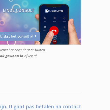
 U sluit het consult af +
enst het consult af te sluiten.
ak gewoon in
of leg af.
ijn. U gaat pas betalen na contact