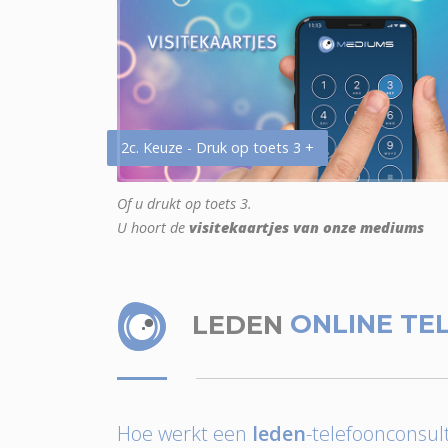
2c. Keuze - Druk op toets 3 +
Of u drukt op toets 3.
U hoort de
visitekaartjes van onze mediums
LEDEN
ONLINE TE
Hoe werkt een
leden
-telefoonconsult