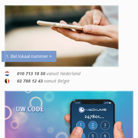
1. Bel lokaal nummer +
010 713 18 50
vanuit Nederland
02 788 12 43
vanuit België