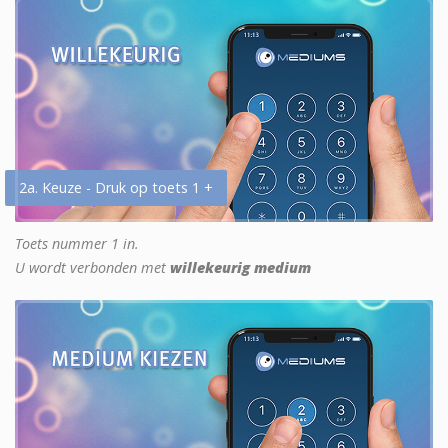
2a. Keuze - Druk op toets 1 +
Toets nummer 1 in.
U wordt verbonden met
willekeurig medium