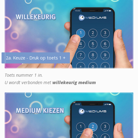
2a. Keuze - Druk op toets 1 +
Toets nummer 1 in.
U wordt verbonden met
willekeurig medium