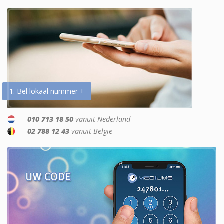
1. Bel lokaal nummer +
010 713 18 50
vanuit Nederland
02 788 12 43
vanuit België