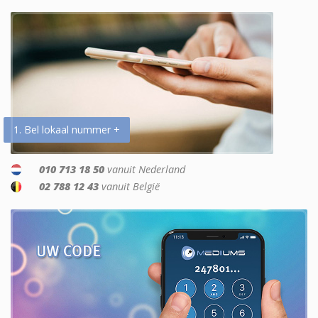
1. Bel lokaal nummer +
010 713 18 50
vanuit Nederland
02 788 12 43
vanuit België