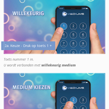
2a. Keuze - Druk op toets 1 +
Toets nummer 1 in.
U wordt verbonden met
willekeurig medium