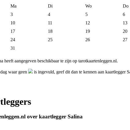
Ma
Di
Wo
Do
3
4
5
6
10
11
12
13
17
18
19
20
24
25
26
27
31
na heeft aangegeven beschikbaar te zijn op tarotkaartenleggen.nl.
n dag waar geen
is ingevuld, geef dit dan te kennen aan kaartlegger S
tleggers
nleggen.nl over kaartlegger Salina