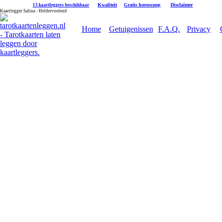
|
Kwaliteit
|
Gratis horoscoop
|
Disclaimer
13 kaartleggers beschikbaar
Kaartlegger Salina - Heldervoelend
Home
Getuigenissen
F.A.Q.
Privacy