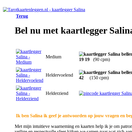
Terug
Bel nu met kaartlegger Salin
Medium
19 19
(90 cpm)
Heldervoelend
42
(150 cpm)
Helderziend
Ik ben Salina ik geef je antwoorden op jouw vragen en bege
Met mijn intuitieve waarneming en kaarten help ik je om patron
veilige en respectvolle sfeer kijken we samen naar wat zich aand