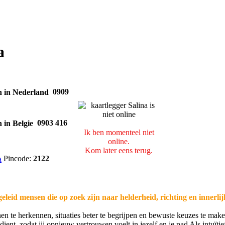
a
0909
0903 416
Ik ben momenteel niet
online.
Kom later eens terug.
Pincode:
2122
leid mensen die op zoek zijn naar helderheid, richting en innerlij
en te herkennen, situaties beter te begrijpen en bewuste keuzes te make
ient, zodat jij opnieuw vertrouwen voelt in jezelf en je pad Als intuïtie