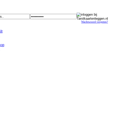
Wachtwoord vergeten?
t
op