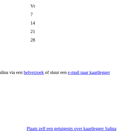
Vr
7
14
21
28
alina via een
belverzoek
of stuur een
e-mail naar kaartlegger
Plaats zelf een getuigenis over kaartlegger Salina