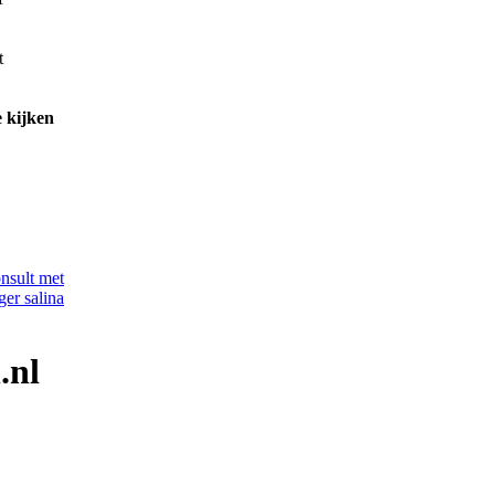
t
e kijken
.nl