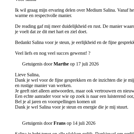
Ik wil graag mijn ervaring delen over Medium Salina. Vanaf het 
warme en respectvolle manier.
De reading gaf mij meer duidelijkheid en rust. De manier waarop
je voelt dat ze dit met hart en ziel doet.
Bedankt Salina voor je steun, je eerlijkheid en de fijne gesprek
Veel liefs en nog veel succes gewenst! ?
Getuigenis door
Marthe
op 17 juli 2026
Lieve Salina,
Dank je wel voor de fijne gesprekken en de inzichten die je mij 
en rustige manier van werken.
Je geeft niet alleen antwoorden, maar ook vertrouwen en nieu
Een echte aanrader voor wie op zoek is naar een luisterend oor,
Bel je al jaren en voorspellingen komen uit
Dank je wel Salina voor je steun en energie die je mij stuurt.
Getuigenis door
Frans
op 14 juli 2026
Salina je hebt terug op alle vlakken gelijk. Dankjewel om eerlijk