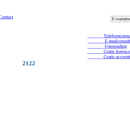
Contact
Telefoonconsul
E-mailconsult
Fotoreading
Gratis horosco
Gratis account
2122