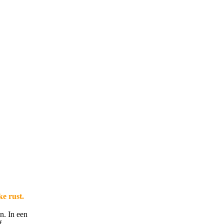
ke rust.
n. In een
f