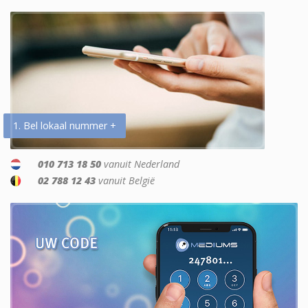
1. Bel lokaal nummer +
010 713 18 50
vanuit Nederland
02 788 12 43
vanuit België