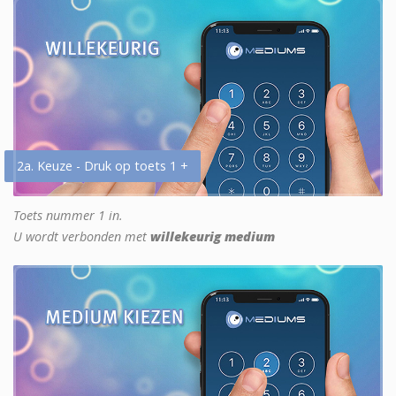
2a. Keuze - Druk op toets 1 +
Toets nummer 1 in.
U wordt verbonden met
willekeurig medium